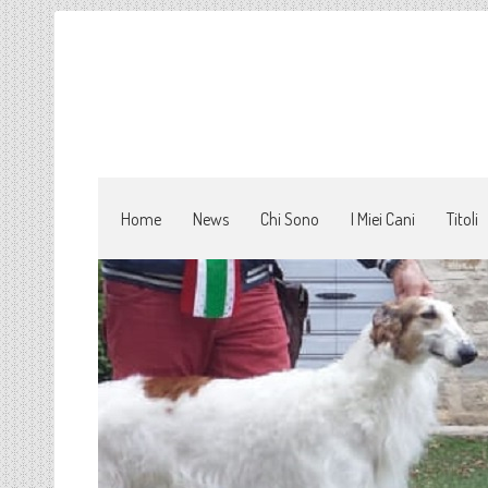
Home
News
Chi Sono
I Miei Cani
Titoli